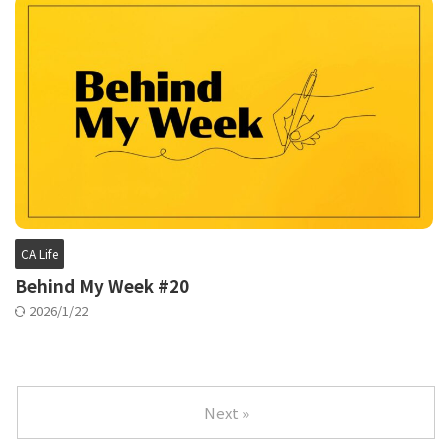
CA Life
Behind My Week #20
2026/1/22
Next »