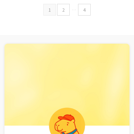
1
2
…
4