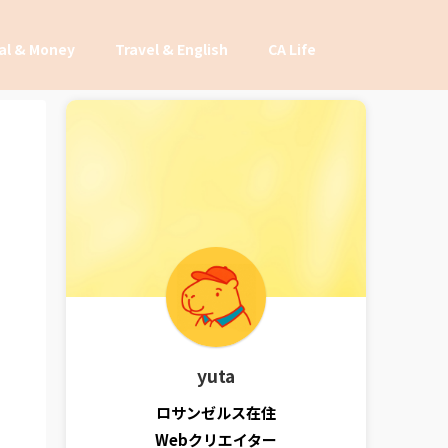
al & Money
Travel & English
CA Life
yuta
ロサンゼルス在住
Webクリエイター